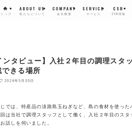
ABOUT US
COMPANY
SERVICE
CSR
トップ
私たちについて
会社概要
サービス
CSR情報
インタビュー】入社２年目の調理スタ
戦できる場所
2024年5月30日
わじでは、特産品の淡路島玉ねぎなど、島の食材を使った
今回は当社で調理スタッフとして働く、入社２年目のスタ
てお話しを伺いました。