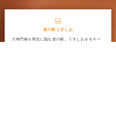
道の駅うずしお
大鳴門橋を間近に臨む道の駅。うずしおをモチー
フにした曲線美の建物は日本一”うずしお”に近
く、屋上展望台からの360°のパノラマ展望が魅
力。
※2025年10月リニューアルオープンしまし
た!