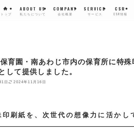
ABOUT US
COMPANY
SERVICE
CSR
トップ
私たちについて
会社概要
サービス
CSR情報
堺保育園・南あわじ市内の保育所に特殊
として提供しました。
31日
2024年11月16日
特殊印刷紙を、次世代の想像力に活かし