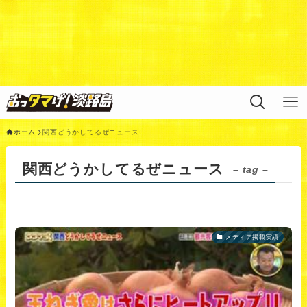
Warning
: Undefined variable $query in
/home/xs311788/uzunokuni.com/public_html/ottamag
e/wp/wp-content/themes/swell_child/functions.php
on
line
44
ホーム
関西どうかしてるぜニュース
関西どうかしてるぜニュース
– tag –
メディア掲載実績