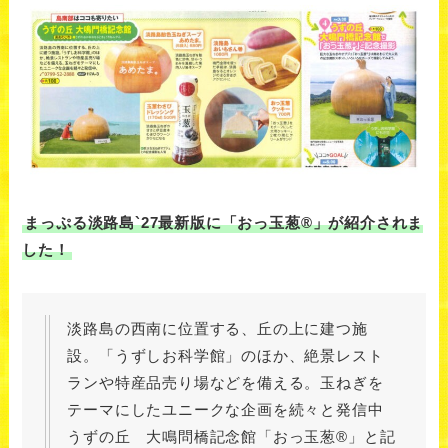
まっぷる淡路島`27最新版に「おっ玉葱®」が紹介されま
した！
淡路島の西南に位置する、丘の上に建つ施
設。「うずしお科学館」のほか、絶景レスト
ランや特産品売り場などを備える。玉ねぎを
テーマにしたユニークな企画を続々と発信中
うずの丘 大鳴問橋記念館「おっ玉葱®」と記