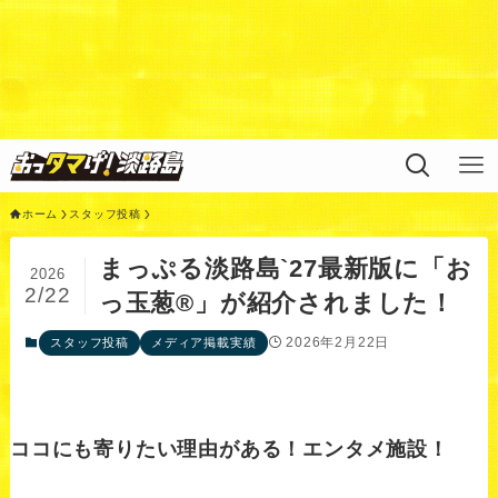
Warning
: Undefined variable $query in
/home/xs311788/uzunokuni.com/public_html/ottamag
e/wp/wp-content/themes/swell_child/functions.php
on
line
44
ホーム
スタッフ投稿
まっぷる淡路島`27最新版に「お
2026
2/22
っ玉葱®」が紹介されました！
2026年2月22日
スタッフ投稿
メディア掲載実績
ココにも寄りたい理由がある！エンタメ施設！