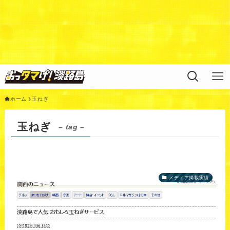
Warning
: Undefined variable $query in
/home/xs311788/uzunokuni.com/public_html/ottamag
e/wp/wp-content/themes/swell_child/functions.php
on
line
44
ホーム
玉ねぎ
玉ねぎ
– tag –
メディア掲載実績