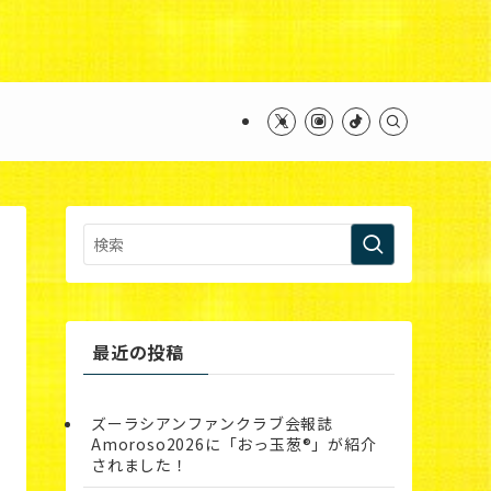
ntent/themes/swell_child/functions.php
on line
最近の投稿
ズーラシアンファンクラブ会報誌
Amoroso2026に「おっ玉葱®︎」が紹介
されました！