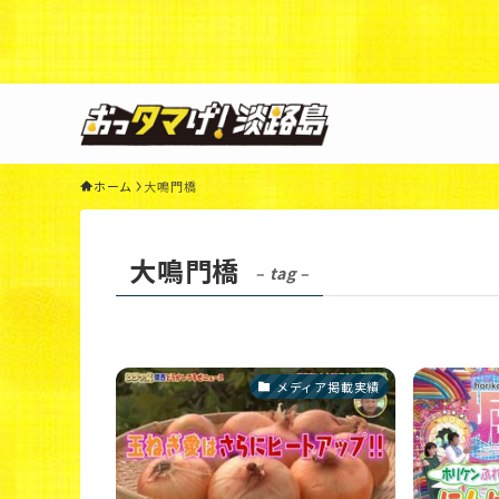
Warning
: Undefined variable $query in
/home/xs3117
44
ホーム
大鳴門橋
大鳴門橋
– tag –
メディア掲載実績