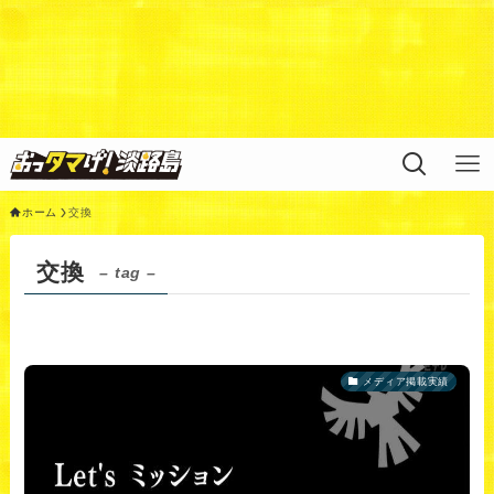
Warning
: Undefined variable $query in
/home/xs311788/uzunokuni.com/public_html/ottamag
e/wp/wp-content/themes/swell_child/functions.php
on
line
44
ホーム
交換
交換
– tag –
メディア掲載実績