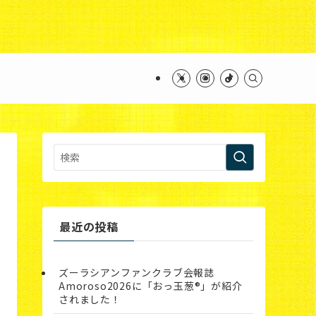
ntent/themes/swell_child/functions.php
on line
最近の投稿
ズーラシアンファンクラブ会報誌
Amoroso2026に「おっ玉葱®︎」が紹介
されました！