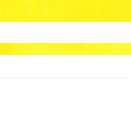
88/uzunokuni.com/public_html/ottamage/wp/wp-co