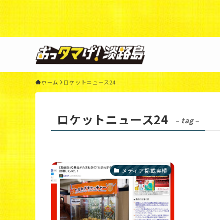
Warning
: Undefined variable $query in
/home/xs3117
44
ホーム
ロケットニュース24
ロケットニュース24
– tag –
メディア掲載実績