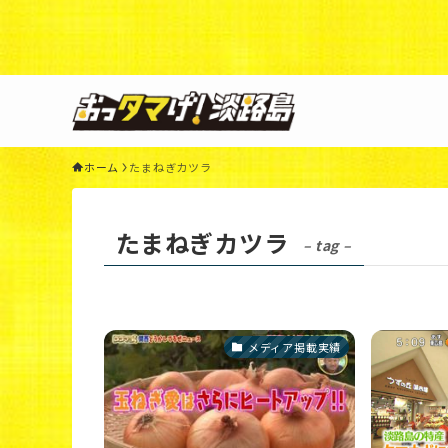
Warning
: Undefined variable $query in
/home/xs3117
44
ホーム
たまねぎカツラ
たまねぎカツラ
– tag –
メディア掲載実績