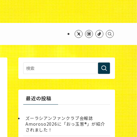
ntent/themes/swell_child/functions.php
on line
最近の投稿
ズーラシアンファンクラブ会報誌
Amoroso2026に「おっ玉葱®︎」が紹介
されました！