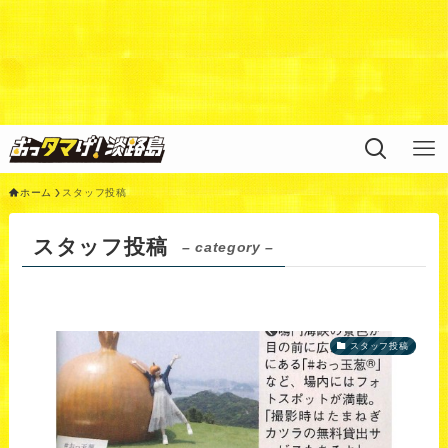
Warning
: Undefined variable $query in
/home/xs311788/uzunokuni.com/public_html/ottamag
e/wp/wp-content/themes/swell_child/functions.php
on
line
44
ホーム
スタッフ投稿
スタッフ投稿
– category –
スタッフ投稿