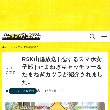
Warning
: Undefined variable $query in
/home/xs311788/uzunokuni.com/public_html/ottamag
e/wp/wp-content/themes/swell_child/functions.php
on
line
44
ホーム
メディア掲載実績
RSK山陽放送 | 恋するスマホ女
子部 | たまねぎキャッチャー＆
2015
7/20
たまねぎカツラが紹介されまし
た。
2015年7月20日
メディア掲載実績