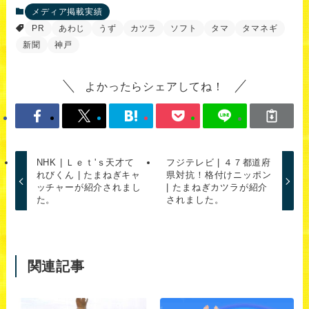
メディア掲載実績
PR
あわじ
うず
カツラ
ソフト
タマ
タマネギ
新聞
神戸
よかったらシェアしてね！
NHK | Ｌｅｔ'ｓ天才て
フジテレビ | ４７都道府
れびくん | たまねぎキャ
県対抗！格付けニッポン
ッチャーが紹介されまし
| たまねぎカツラが紹介
た。
されました。
関連記事