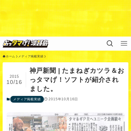
Warning
: Undefined variable $query in
/home/xs311788/uzunokuni.com/public_html/ottamag
e/wp/wp-content/themes/swell_child/functions.php
on
line
44
ホーム
メディア掲載実績
神戸新聞 | たまねぎカツラ＆お
2015
っタマげ！ソフトが紹介され
10/16
ました。
2015年10月16日
メディア掲載実績