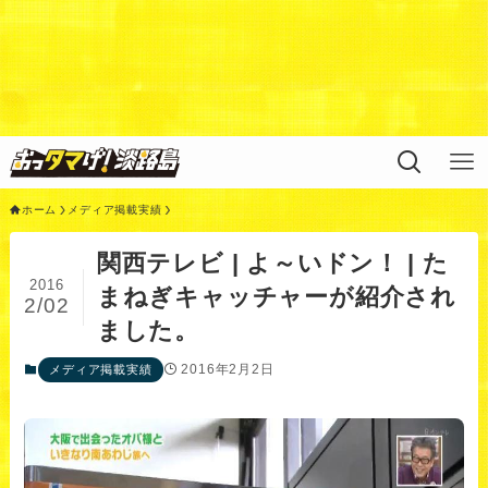
Warning
: Undefined variable $query in
/home/xs311788/uzunokuni.com/public_html/ottamag
e/wp/wp-content/themes/swell_child/functions.php
on
line
44
ホーム
メディア掲載実績
関西テレビ | よ～いドン！ | た
2016
まねぎキャッチャーが紹介され
2/02
ました。
2016年2月2日
メディア掲載実績