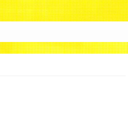
88/uzunokuni.com/public_html/ottamage/wp/wp-co