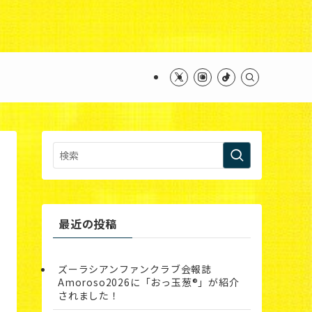
ntent/themes/swell_child/functions.php
on line
最近の投稿
ズーラシアンファンクラブ会報誌
Amoroso2026に「おっ玉葱®︎」が紹介
されました！