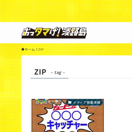
Warning
: Undefined variable $query in
/home/xs3117
44
ホーム
ZIP
ZIP
– tag –
メディア掲載実績